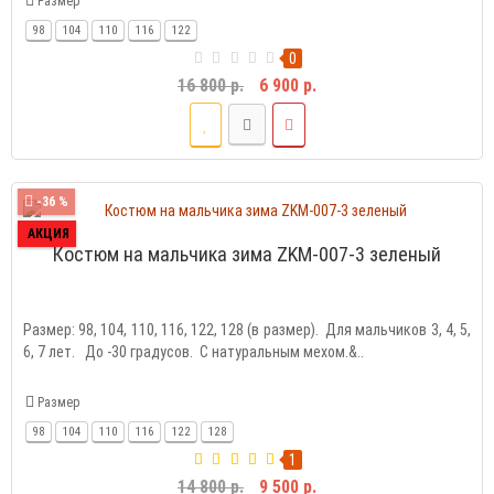
Размер
98
104
110
116
122
0
16 800 р.
6 900 р.
-36 %
АКЦИЯ
Костюм на мальчика зима ZKM-007-3 зеленый
Размер: 98, 104, 110, 116, 122, 128 (в размер). Для мальчиков 3, 4, 5,
6, 7 лет. До -30 градусов. С натуральным мехом.&..
Размер
98
104
110
116
122
128
1
14 800 р.
9 500 р.