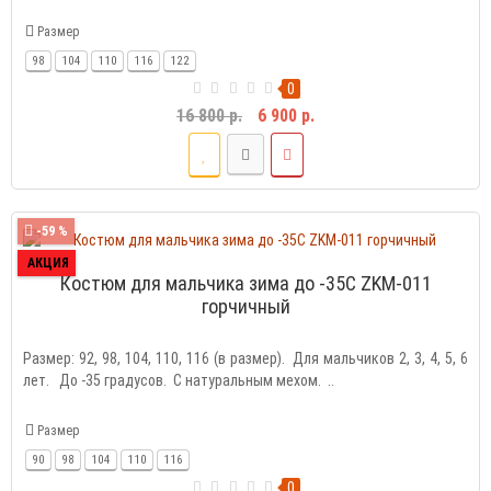
Размер
98
104
110
116
122
0
16 800 р.
6 900 р.
-59 %
АКЦИЯ
Костюм для мальчика зима до -35С ZKM-011
горчичный
Размер: 92, 98, 104, 110, 116 (в размер). Для мальчиков 2, 3, 4, 5, 6
лет. До -35 градусов. С натуральным мехом. ..
Размер
90
98
104
110
116
0