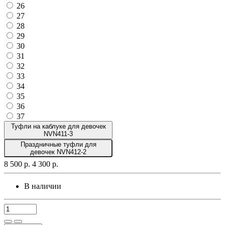
26
27
28
29
30
31
32
33
34
35
36
37
Туфли на каблуке для девочек
NVN411-3
Праздничные туфли для
девочек NVN412-2
8 500 р.
4 300 р.
В наличии