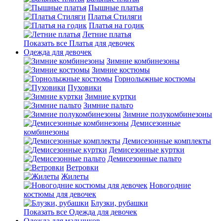
Пышные платья
Платья Стиляги
Платья на годик
Летние платья
Показать все Платья для девочек
Одежда для девочек
Зимние комбинезоны
Зимние костюмы
Горнолыжные костюмы
Пуховики
Зимние куртки
Зимние пальто
Зимние полукомбинезоны
Демисезонные
комбинезоны
Демисезонные комплекты
Демисезонные куртки
Демисезонные пальто
Ветровки
Жилеты
Новогодние
костюмы для девочек
Блузки, рубашки
Показать все Одежда для девочек
Одежда для мальчиков