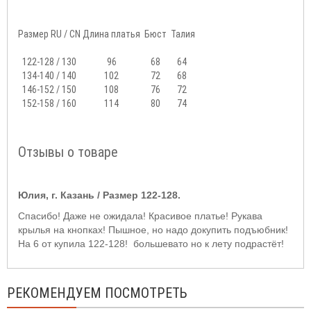
Размер RU / CN
Длина платья
Бюст
Талия
122-128 / 130
96
68
64
134-140 / 140
102
72
68
146-152 / 150
108
76
72
152-158 / 160
114
80
74
Отзывы о товаре
Юлия, г. Казань / Размер 122-128.
Спасибо! Даже не ожидала! Красивое платье! Рукава
крылья на кнопках! Пышное, но надо докупить подъюбник!
На 6 от купила 122-128! большевато но к лету подрастёт!
РЕКОМЕНДУЕМ ПОСМОТРЕТЬ