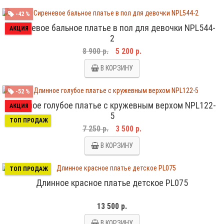
-42 %
Сиреневое бальное платье в пол для девочки NPL544-
АКЦИЯ
2
8 900 р.
5 200 р.
В КОРЗИНУ
-52 %
Длинное голубое платье с кружевным верхом NPL122-
АКЦИЯ
5
ТОП ПРОДАЖ
7 250 р.
3 500 р.
В КОРЗИНУ
ТОП ПРОДАЖ
Длинное красное платье детское PL075
13 500 р.
В КОРЗИНУ