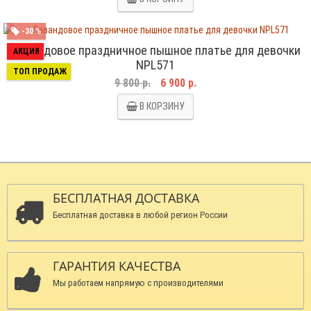
-30 %
Лавандовое праздничное пышное платье для девочки
АКЦИЯ
NPL571
ТОП ПРОДАЖ
9 800 р.
6 900 р.
В КОРЗИНУ
БЕСПЛАТНАЯ ДОСТАВКА
Бесплатная доставка в любой регион России
ГАРАНТИЯ КАЧЕСТВА
Мы работаем напрямую с производителями