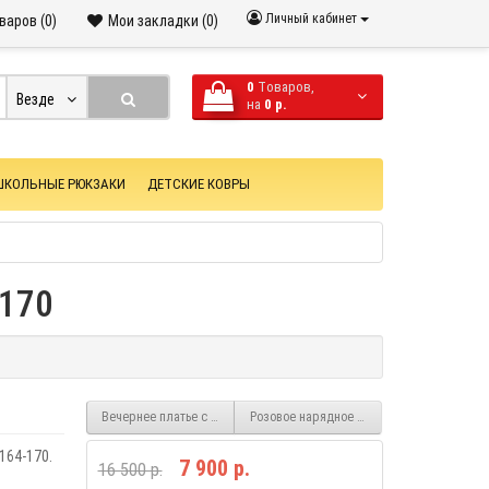
Личный кабинет
варов (0)
Мои закладки (0)
0
Tоваров,
Везде
на
0 р.
ШКОЛЬНЫЕ РЮКЗАКИ
ДЕТСКИЕ КОВРЫ
 170
Вечернее платье с бантом для девочек NPL435
Розовое нарядное пышное платье для де
 164-170.
7 900 р.
16 500 р.