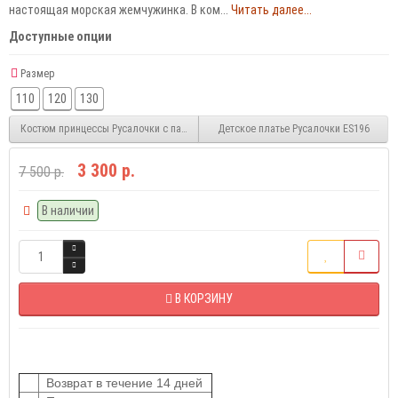
настоящая морская жемчужинка. В ком...
Читать далее...
Доступные опции
Размер
110
120
130
Костюм принцессы Русалочки с париком ES195-1
Детское платье Русалочки ES196
3 300 р.
7 500 р.
В наличии
В КОРЗИНУ
Возврат в течение 14 дней