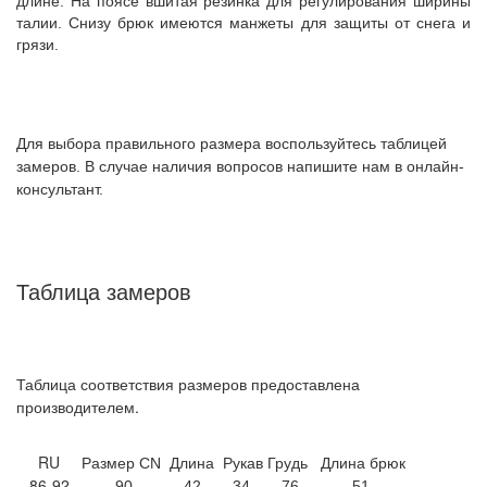
длине. На поясе вшитая резинка для регулирования ширины
талии. Снизу брюк имеются манжеты для защиты от снега и
грязи.
Для выбора правильного размера воспользуйтесь таблицей
замеров. В случае наличия вопросов напишите нам в онлайн-
консультант.
Таблица замеров
Таблица соответствия размеров предоставлена
.
производителем
RU
Размер CN
Длина
Рукав
Грудь
Длина брюк
86-92
90
42
34
76
51