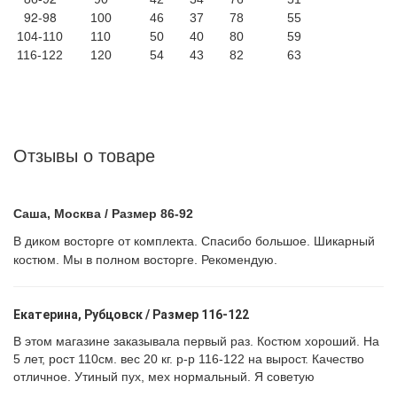
92-98
100
46
37
78
55
104-110
110
50
40
80
59
116-122
120
54
43
82
63
Отзывы о товаре
Саша, Москва / Размер 86-92
В диком восторге от комплекта. Спасибо большое.
Шикарный
костюм. Мы в полном восторге. Рекомендую.
Екатерина, Рубцовск / Размер 116-122
В этом магазине заказывала первый раз. Костюм хороший. На
5 лет, рост 110см. вес 20 кг. р-р 116-122 на вырост. Качество
отличное. Утиный пух, мех нормальный. Я советую