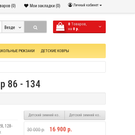
Личный кабинет
варов (0)
Мои закладки (0)
0
Tоваров,
Везде
на
0 р.
ШКОЛЬНЫЕ РЮКЗАКИ
ДЕТСКИЕ КОВРЫ
 86 - 134
Детский зимний костюм для девочки NZK-250-7 вишнёвый
Детский зимний костюм с натуральным м
28, 128-
16 900 р.
30 000 р.
: