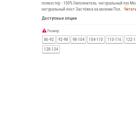
полиэстер - 100% Наполнитель: натуральный пух Мех
натуральный енот Застёжка на молнии Пол...
Читать
Доступные опции
Размер
86-92
92-98
98-104
104-110
110-116
122-1
128-134