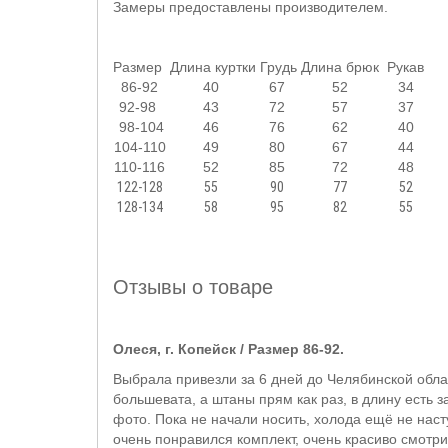
Замеры предоставлены производителем.
Размер
Длина куртки
Грудь
Длина брюк
Рукав
86-92
40
67
52
34
92-98
43
72
57
37
98-104
46
76
62
40
104-110
49
80
67
44
110-116
52
85
72
48
122-128
55
90
77
52
128-134
58
95
82
55
Отзывы о товаре
Олеся, г. Копейск / Размер 86-92.
Выбрала привезли за 6 дней до Челябинской област
большевата, а штаны прям как раз, в длину есть з
фото. Пока не начали носить, холода ещё не насту
очень понравился комплект, очень красиво смотри