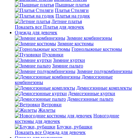
Пышные платья
Платья Стиляги
Платья на годик
Летние платья
Показать все Платья для девочек
Одежда для девочек
Зимние комбинезоны
Зимние костюмы
Горнолыжные костюмы
Пуховики
Зимние куртки
Зимние пальто
Зимние полукомбинезоны
Демисезонные
комбинезоны
Демисезонные комплекты
Демисезонные куртки
Демисезонные пальто
Ветровки
Жилеты
Новогодние
костюмы для девочек
Блузки, рубашки
Показать все Одежда для девочек
Одежда для мальчиков