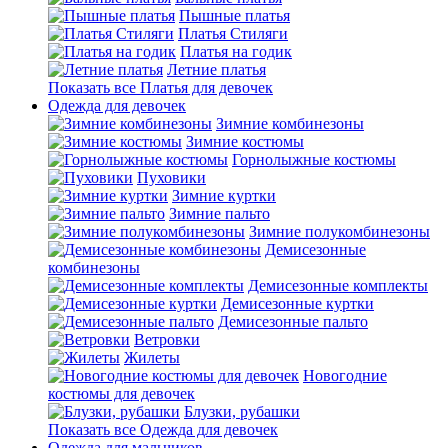
Пышные платья
Платья Стиляги
Платья на годик
Летние платья
Показать все Платья для девочек
Одежда для девочек
Зимние комбинезоны
Зимние костюмы
Горнолыжные костюмы
Пуховики
Зимние куртки
Зимние пальто
Зимние полукомбинезоны
Демисезонные
комбинезоны
Демисезонные комплекты
Демисезонные куртки
Демисезонные пальто
Ветровки
Жилеты
Новогодние
костюмы для девочек
Блузки, рубашки
Показать все Одежда для девочек
Одежда для мальчиков