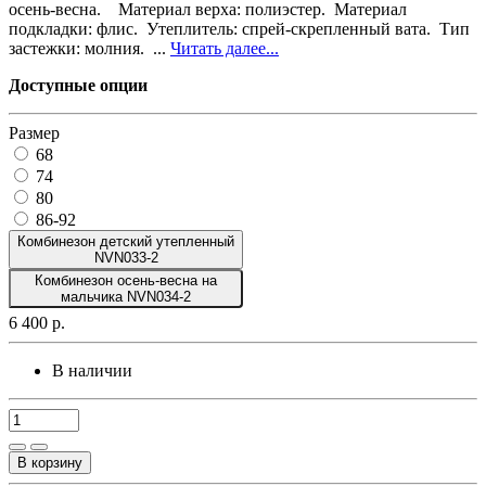
осень-весна. Материал верха: полиэстер. Материал
подкладки: флис. Утеплитель: спрей-скрепленный вата. Тип
застежки: молния. ...
Читать далее...
Доступные опции
Размер
68
74
80
86-92
Комбинезон детский утепленный
NVN033-2
Комбинезон осень-весна на
мальчика NVN034-2
6 400 р.
В наличии
В корзину