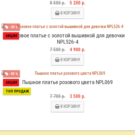
8 500 р.
5 200 р.
В КОРЗИНУ
-35 %
Розовое платье с золотой вышивкой для девочки
АКЦИЯ
NPL526-4
7 500 р.
4 900 р.
В КОРЗИНУ
-55 %
Пышное платье розового цвета NPL069
АКЦИЯ
ТОП ПРОДАЖ
7 700 р.
3 500 р.
В КОРЗИНУ