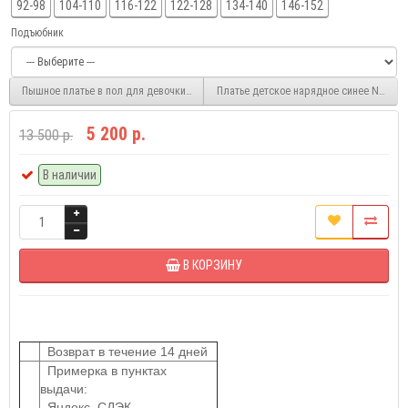
92-98
104-110
116-122
122-128
134-140
146-152
Подъюбник
Пышное платье в пол для девочки NPL537-1
Платье детское нарядное синее NPL541
5 200 р.
13 500 р.
В наличии
В КОРЗИНУ
Возврат в течение 14 дней
Примерка в пунктах
выдачи:
Яндекс, СДЭК