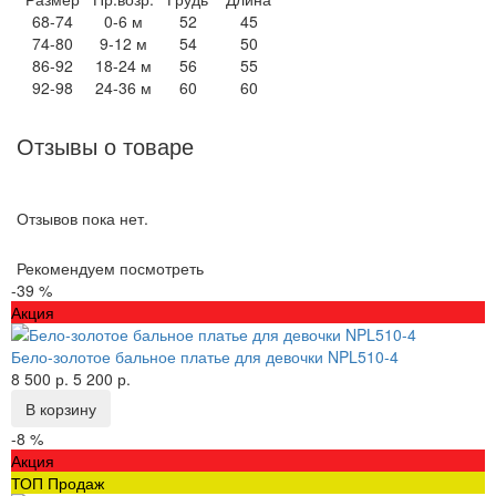
68-74
0-6 м
52
45
74-80
9-12 м
54
50
86-92
18-24 м
56
55
92-98
24-36 м
60
60
Отзывы о товаре
Отзывов пока нет.
Рекомендуем посмотреть
-39 %
Акция
Бело-золотое бальное платье для девочки NPL510-4
8 500 р.
5 200 р.
В корзину
-8 %
Акция
ТОП Продаж