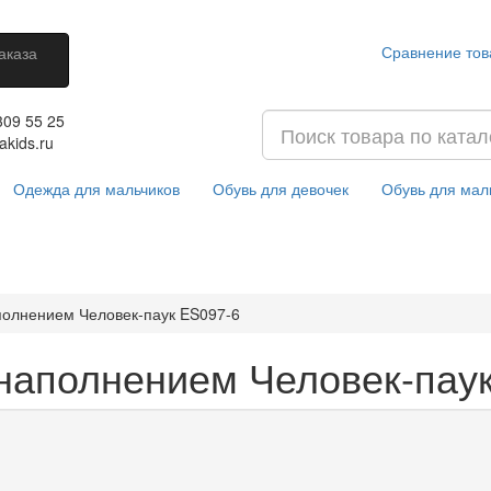
Сравнение тов
аказа
309 55 25
akids.ru
Одежда для мальчиков
Обувь для девочек
Обувь для мал
полнением Человек-паук ES097-6
наполнением Человек-пау