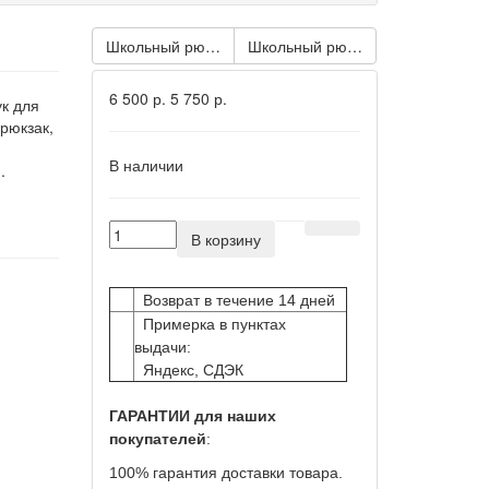
Школьный рюкзак с пеналом Человек-паук ES097-5
Школьный рюкзак черный Челове
6 500 р.
5 750 р.
к для
рюкзак,
В наличии
н.
В корзину
Возврат в течение 14 дней
Примерка в пунктах
выдачи:
Яндекс, СДЭК
ГАРАНТИИ для наших
покупателей
:
100% гарантия доставки товара.