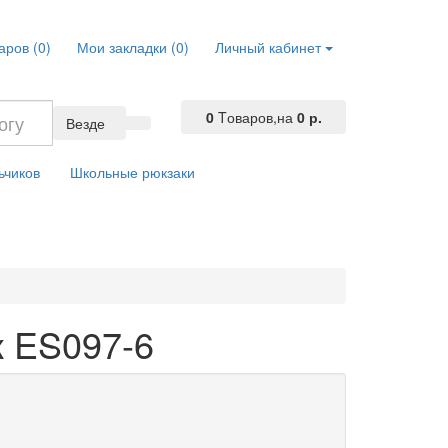
аров (0)
Мои закладки (0)
Личный кабинет
0
Tоваров,
на
0 р.
Везде
ьчиков
Школьные рюкзаки
к ES097-6