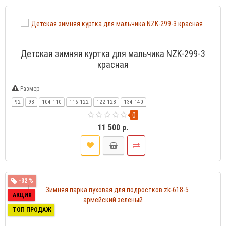
Детская зимняя куртка для мальчика NZK-299-3
красная
Размер
92
98
104-110
116-122
122-128
134-140
0
11 500 р.
-32 %
АКЦИЯ
ТОП ПРОДАЖ