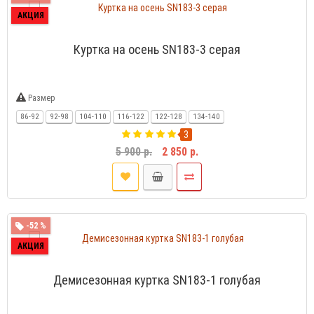
АКЦИЯ
Куртка на осень SN183-3 серая
Размер
86-92
92-98
104-110
116-122
122-128
134-140
3
5 900 р.
2 850 р.
-52 %
АКЦИЯ
Демисезонная куртка SN183-1 голубая