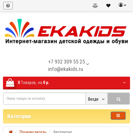
+7 932 309 55 25
info@ekakids.ru
0
Tоваров,
на
0 р.
Везде
Категории
Производитель
бесплатно