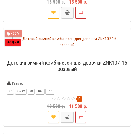
18 500 р.
13 500 р.
-38 %
АКЦИЯ
Детский зимний комбинезон для девочки ZNK107-16
розовый
Размер
80
86-92
98
104
110
0
18 500 р.
11 500 р.