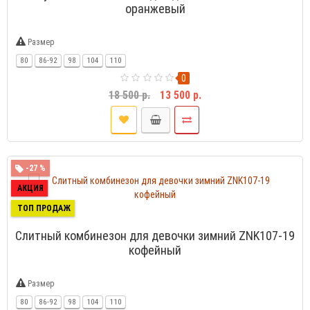
оранжевый
Размер
80
86-92
98
104
110
0
18 500 р.
13 500 р.
-27 %
АКЦИЯ
ТОП ПРОДАЖ
Слитный комбинезон для девочки зимний ZNK107-19
кофейный
Размер
80
86-92
98
104
110