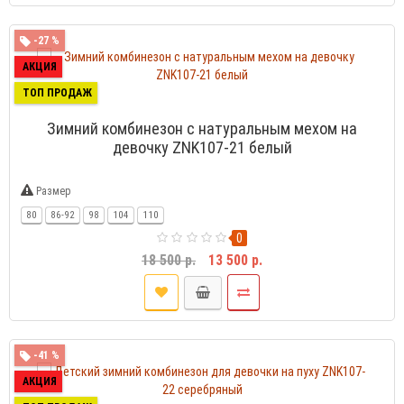
-27 %
АКЦИЯ
ТОП ПРОДАЖ
Зимний комбинезон с натуральным мехом на
девочку ZNK107-21 белый
Размер
80
86-92
98
104
110
0
18 500 р.
13 500 р.
-41 %
АКЦИЯ