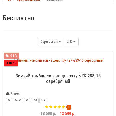
Бесплатно
Сортировать
40
-32 %
АКЦИЯ
Зимний комбинезон на девочку NZK-283-15
серебряный
Размер
80
86-92
98
104
110
1
18 500 р.
12 500 р.