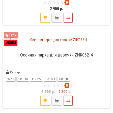
0
2 950 р.
-27 %
АКЦИЯ
Осенняя парка для девочки ZNK082-4
Размер
92-98
104-110
116-122
122-128
134-140
0
5 900 р.
4 300 р.