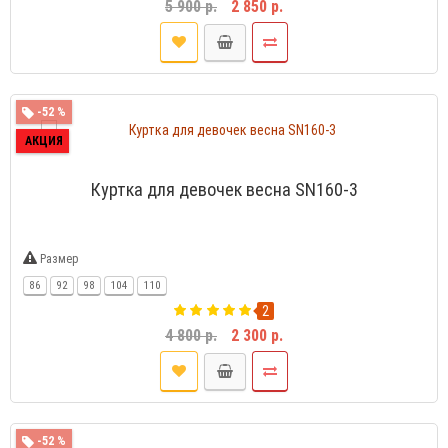
5 900 р.
2 850 р.
-52 %
АКЦИЯ
Куртка для девочек весна SN160-3
Размер
86
92
98
104
110
2
4 800 р.
2 300 р.
-52 %