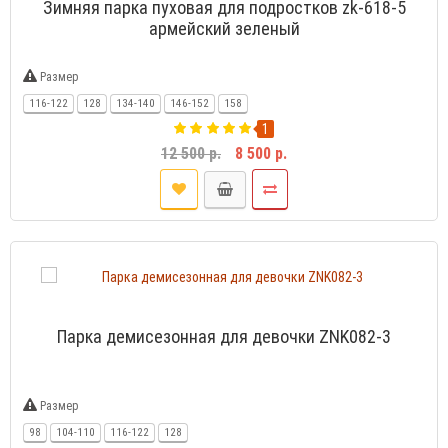
Зимняя парка пуховая для подростков zk-618-5
армейский зеленый
Размер
116-122
128
134-140
146-152
158
1
12 500 р.
8 500 р.
Парка демисезонная для девочки ZNK082-3
Размер
98
104-110
116-122
128