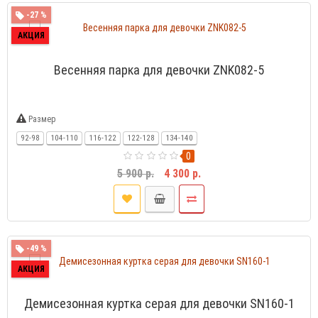
-27 %
АКЦИЯ
Весенняя парка для девочки ZNK082-5
Размер
92-98
104-110
116-122
122-128
134-140
0
5 900 р.
4 300 р.
-49 %
АКЦИЯ
Демисезонная куртка серая для девочки SN160-1