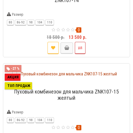
ZNK107-14
Размер
80
86-92
98
104
110
0
18 500 р.
13 500 р.
-27 %
АКЦИЯ
ТОП ПРОДАЖ
Пуховый комбинезон для мальчика ZNK107-15
желтый
Размер
80
86-92
98
104
110
0