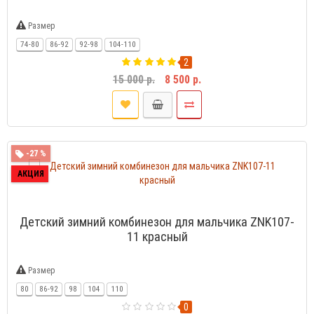
Размер
74-80
86-92
92-98
104-110
2
15 000 р.
8 500 р.
-27 %
АКЦИЯ
Детский зимний комбинезон для мальчика ZNK107-
11 красный
Размер
80
86-92
98
104
110
0