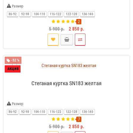
Размер
86-92
92-98
104-110
116-122
122-128
134-140
2
5 900 р.
2 850 р.
-52 %
АКЦИЯ
Стеганая куртка SN183 желтая
Размер
86-92
92-98
104-110
116-122
122-128
134-140
7
5 900 р.
2 850 р.