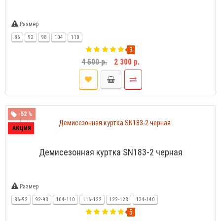
Размер
86
92
98
104
110
3
4 500 р.
2 300 р.
-52 %
АКЦИЯ
Демисезонная куртка SN183-2 черная
Размер
86-92
92-98
104-110
116-122
122-128
134-140
5