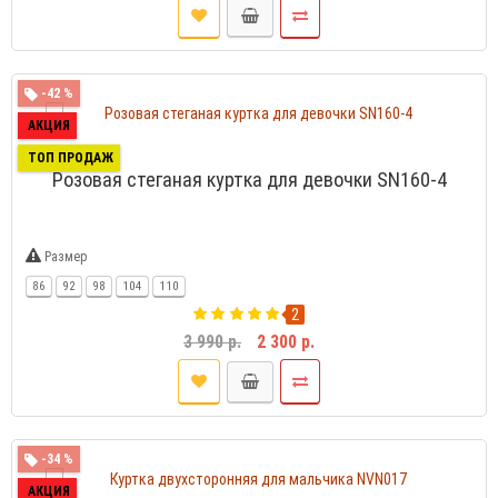
-42 %
АКЦИЯ
ТОП ПРОДАЖ
Розовая стеганая куртка для девочки SN160-4
Размер
86
92
98
104
110
2
3 990 р.
2 300 р.
-34 %
АКЦИЯ