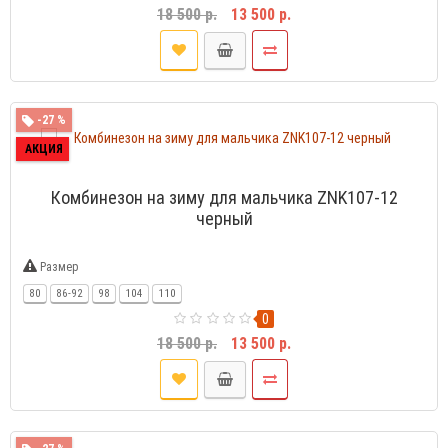
18 500 р.
13 500 р.
-27 %
АКЦИЯ
Комбинезон на зиму для мальчика ZNK107-12
черный
Размер
80
86-92
98
104
110
0
18 500 р.
13 500 р.