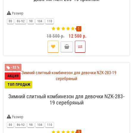
Размер
80
86-92
98
104
110
1
18 500 р.
12 500 р.
-32 %
АКЦИЯ
ТОП ПРОДАЖ
Зимний слитный комбинезон для девочки NZK-283-
19 серебряный
Размер
80
86-92
98
104
110
3