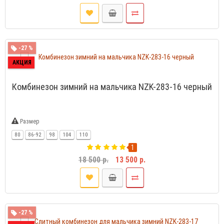
-27 %
АКЦИЯ
Комбинезон зимний на мальчика NZK-283-16 черный
Размер
80
86-92
98
104
110
1
18 500 р.
13 500 р.
-27 %